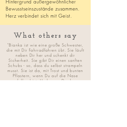
Hintergrund außergewöhnlicher
Bewusstseinszustände zusammen.
Herz verbindet sich mit Geist.
What others say
"Bianka ist wie eine große Schwester,
die mit Dir Fahrradfahren übt. Sie läuft
neben Dir her und schenkt dir
Sicherheit. Sie gibt Dir einen sanften
Schubs - so, dass du selbst strampeln
musst. Sie ist da, mit Trost und bunten
Pflastern, wenn Du auf die Nase
gefallen bist. Und wenn Du dann
erstaunt feststellst, dass du es auch
kannst, macht sie mit Dir zusammen die
tollsten Radtouren. Und das alles auf
ihre herrliche authentische und
erfrischend undogmatische Art."
Sandra E.
"Bianka ist eine wunderbar