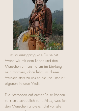
... ist so einzigartig wie Du selbst.
Wenn wir mit dem Leben und den
Menschen um uns herum im Einklang
sein möchten, dann führt uns dieser
Wunsch stets zu uns selbst und unserer
eigenen inneren Welt.
Die Methoden auf dieser Reise können
sehr unterschiedlich sein. Alles, was ich
den Menschen anbiete, rührt vor allem