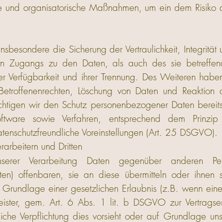
he und organisatorische Maßnahmen, um ein dem Risiko
esondere die Sicherung der Vertraulichkeit, Integrität 
en Zugangs zu den Daten, als auch des sie betreffen
 Verfügbarkeit und ihrer Trennung. Des Weiteren haben 
troffenenrechten, Löschung von Daten und Reaktion
ichtigen wir den Schutz personenbezogener Daten bereit
tware sowie Verfahren, entsprechend dem Prinzip
atenschutzfreundliche Voreinstellungen (Art. 25 DSGVO).
arbeitern und Dritten
erer Verarbeitung Daten gegenüber anderen Pe
itten) offenbaren, sie an diese übermitteln oder ihnen 
f Grundlage einer gesetzlichen Erlaubnis (z.B. wenn ein
eister, gem. Art. 6 Abs. 1 lit. b DSGVO zur Vertragserfü
liche Verpflichtung dies vorsieht oder auf Grundlage uns