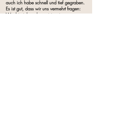
auch ich habe schnell und tief gegraben.
Es ist gut, dass wir uns vermehrt fragen:
Wer bin ich und was ist meine
Bestimmung? Der Weg zu diesen
Antworten ist steinig und führt durch die
Untiefen unserer eigenen Schatten. Hier
eine Begleitung zu haben, die einem
immer wieder einen Anker geben kann, ist
unglaublich wertvoll. Und weil ich genau
diesen Weg gegangen bin - und immer
noch beschreite - ist es mir eine
Herzensbestimmung, Menschen auf
diesem mutigen und facettenreichen Weg
zu begleiten.
ONLINE-COACHING
Dies ist Deine intensive Arbeit mit Dir
selbst. Wir arbeiten systemisch mit
Unterstützung von Körperarbeit und auch
Atmung an ganz bestimmten Themen:
Inneres Kind, Schattenarbeit,